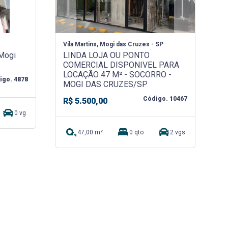
Vila Martins, Mogi das Cruzes - SP
 Mogi
LINDA LOJA OU PONTO
COMERCIAL DISPONIVEL PARA
LOCAÇÃO 47 M² - SOCORRO -
igo. 4878
MOGI DAS CRUZES/SP
Código. 10467
R$ 5.500,00
0 vg
47,00 m²
0 qto
2 vgs