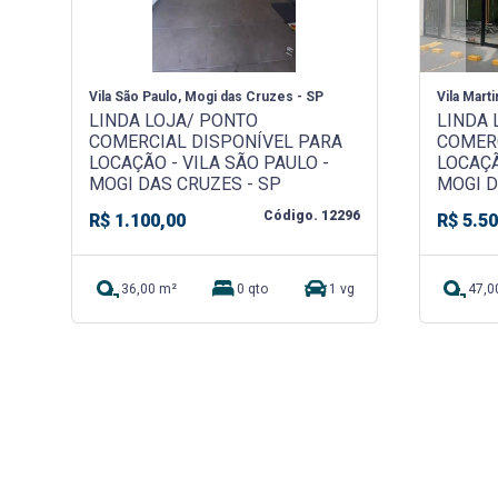
Vila São Paulo, Mogi das Cruzes - SP
Vila Mart
LINDA LOJA/ PONTO
LINDA 
COMERCIAL DISPONÍVEL PARA
COMER
LOCAÇÃO - VILA SÃO PAULO -
LOCAÇÃ
MOGI DAS CRUZES - SP
MOGI 
Código. 12296
R$ 1.100,00
R$ 5.5
36,00 m²
0 qto
1 vg
47,0