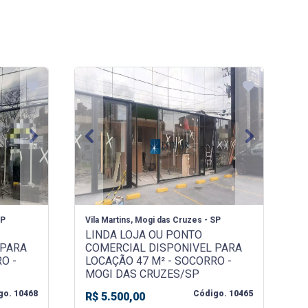
Next
Previous
Next
SP
Vila Martins, Mogi das Cruzes - SP
LINDA LOJA OU PONTO
 PARA
COMERCIAL DISPONIVEL PARA
O -
LOCAÇÃO 47 M² - SOCORRO -
MOGI DAS CRUZES/SP
go. 10468
Código. 10465
R$ 5.500,00