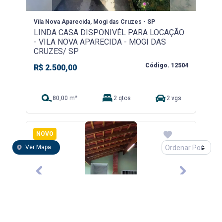
Vila Nova Aparecida, Mogi das Cruzes - SP
LINDA CASA DISPONIVÉL PARA LOCAÇÃO
- VILA NOVA APARECIDA - MOGI DAS
CRUZES/ SP
Código. 12504
R$ 2.500,00
80,00 m²
2 qtos
2 vgs
NOVO
Ver Mapa
Previous
Next